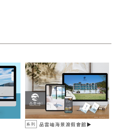
品雲岫海景渡假會館▶️
系列