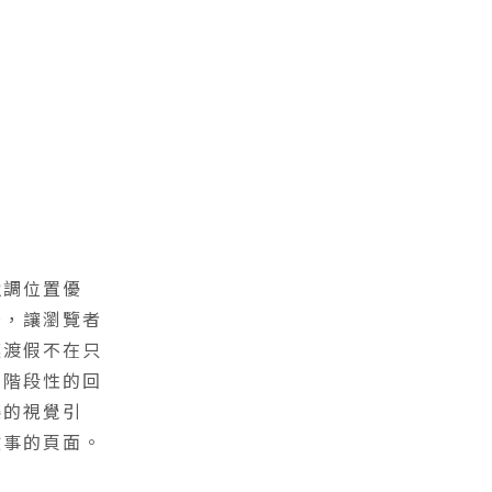
強調位置優
場，讓瀏覽者
讓渡假不在只
種階段性的回
條的視覺引
故事的頁面。