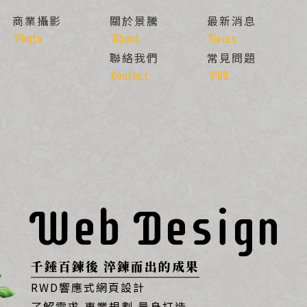
商業攝影
關於景騰
最新消息
Photo
About
News
聯絡我們
常見問題
Contact
FAQ
讓您的產品「秀色可餐」
Service
傾聽需求並實現
想做網站，卻不知從何下手？