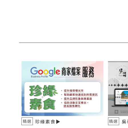
珍緣素食▶️
吳哥
精選
精選